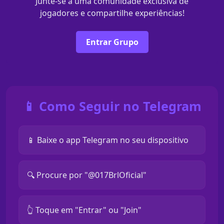
Junte-se a uma comunidade exclusiva de
jogadores e compartilhe experiências!
Entrar Grupo
📱 Como Seguir no Telegram
📱 Baixe o app Telegram no seu dispositivo
🔍 Procure por "@017BrlOficial"
👆 Toque em "Entrar" ou "Join"