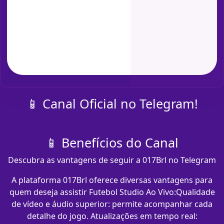
📱 Canal Oficial no Telegram!
📱 Benefícios do Canal
Descubra as vantagens de seguir a 017Brl no Telegram
A plataforma 017Brl oferece diversas vantagens para
quem deseja assistir Futebol Studio Ao Vivo:Qualidade
de vídeo e áudio superior: permite acompanhar cada
detalhe do jogo. Atualizações em tempo real: