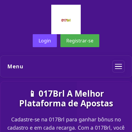
Login
Registrar-se
Menu
📱 017Brl A Melhor
Plataforma de Apostas
Cadastre-se na 017Brl para ganhar bônus no
cadastro e em cada recarga. Com a 017Brl, você