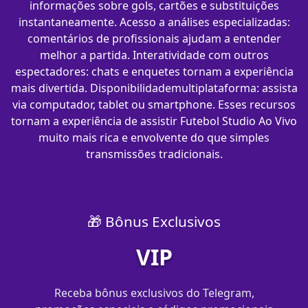
informações sobre gols, cartões e substituições
instantaneamente. Acesso a análises especializadas:
comentários de profissionais ajudam a entender
melhor a partida. Interatividade com outros
espectadores: chats e enquetes tornam a experiência
mais divertida. Disponibilidademultiplataforma: assista
via computador, tablet ou smartphone. Esses recursos
tornam a experiência de assistir Futebol Studio Ao Vivo
muito mais rica e envolvente do que simples
transmissões tradicionais.
🎁 Bônus Exclusivos
VIP
Receba bônus exclusivos do Telegram,