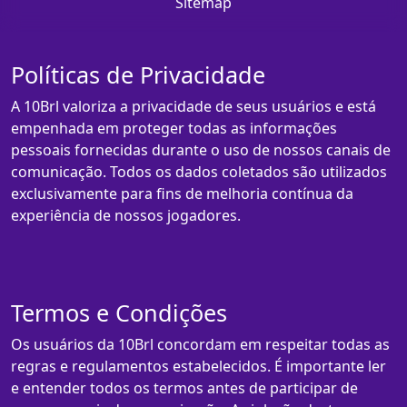
Sitemap
Políticas de Privacidade
A 10Brl valoriza a privacidade de seus usuários e está
empenhada em proteger todas as informações
pessoais fornecidas durante o uso de nossos canais de
comunicação. Todos os dados coletados são utilizados
exclusivamente para fins de melhoria contínua da
experiência de nossos jogadores.
Termos e Condições
Os usuários da 10Brl concordam em respeitar todas as
regras e regulamentos estabelecidos. É importante ler
e entender todos os termos antes de participar de