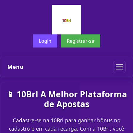
Login
Registrar-se
Menu
📱 10Brl A Melhor Plataforma
de Apostas
Cadastre-se na 10Brl para ganhar bônus no
cadastro e em cada recarga. Com a 10Brl, você