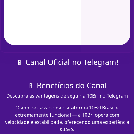
📱 Canal Oficial no Telegram!
📱 Benefícios do Canal
Descubra as vantagens de seguir a 10Brl no Telegram
O app de cassino da plataforma 10Brl Brasil é
extremamente funcional — a 10Brl opera com
velocidade e estabilidade, oferecendo uma experiência
suave.