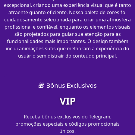
excepcional, criando uma experiência visual que é tanto
atraente quanto eficiente. Nossa paleta de cores foi
cuidadosamente selecionada para criar uma atmosfera
profissional e confiável, enquanto os elementos visuais
são projetados para guiar sua atenção para as
funcionalidades mais importantes. O design também
inclui animações sutis que melhoram a experiência do
usuário sem distrair do conteúdo principal.
🎁 Bônus Exclusivos
VIP
Receba bônus exclusivos do Telegram,
promoções especiais e códigos promocionais
únicos!