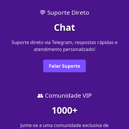
💬 Suporte Direto
Chat
Suporte direto via Telegram, respostas rápidas e
atendimento personalizado!
Falar Suporte
👥 Comunidade VIP
1000+
Junte-se a uma comunidade exclusiva de