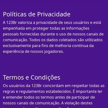
Políticas de Privacidade
A 123Br valoriza a privacidade de seus usuários e está
empenhada em proteger todas as informações
pessoais fornecidas durante o uso de nossos canais de
comunicação. Todos os dados coletados são utilizados
exclusivamente para fins de melhoria contínua da
experiência de nossos jogadores.
Termos e Condições
Os usuários da 123Br concordam em respeitar todas as
regras e regulamentos estabelecidos. É importante ler
e entender todos os termos antes de participar de
nossos canais de comunicação. A violação destes