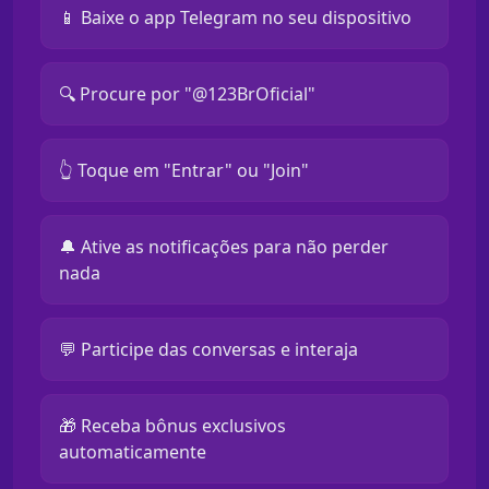
📱 Baixe o app Telegram no seu dispositivo
🔍 Procure por "@123BrOficial"
👆 Toque em "Entrar" ou "Join"
🔔 Ative as notificações para não perder
nada
💬 Participe das conversas e interaja
🎁 Receba bônus exclusivos
automaticamente