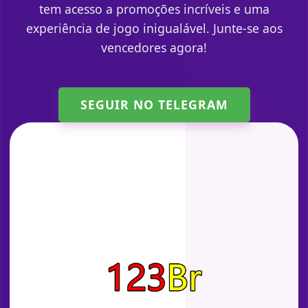
tem acesso a promoções incríveis e uma
experiência de jogo inigualável. Junte-se aos
vencedores agora!
SEGUIR NO TELEGRAM