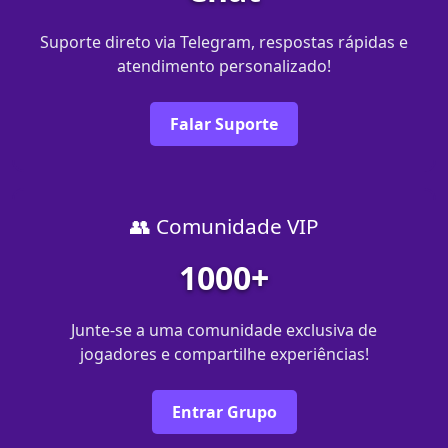
Suporte direto via Telegram, respostas rápidas e
atendimento personalizado!
Falar Suporte
👥 Comunidade VIP
1000+
Junte-se a uma comunidade exclusiva de
jogadores e compartilhe experiências!
Entrar Grupo