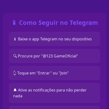
📱 Como Seguir no Telegram
📱 Baixe o app Telegram no seu dispositivo
🔍 Procure por "@123 GameOficial"
👆 Toque em "Entrar" ou "Join"
🔔 Ative as notificações para não perder
nada