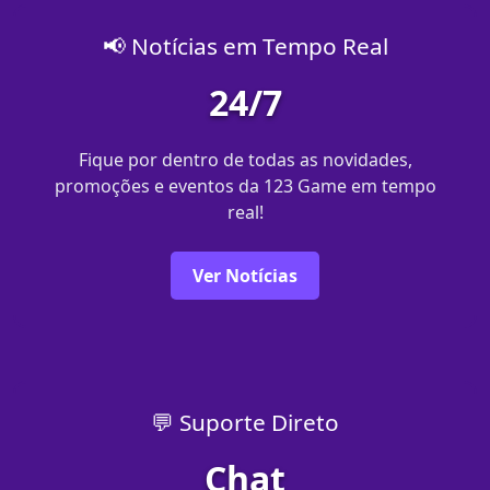
📢 Notícias em Tempo Real
24/7
Fique por dentro de todas as novidades,
promoções e eventos da 123 Game em tempo
real!
Ver Notícias
💬 Suporte Direto
Chat