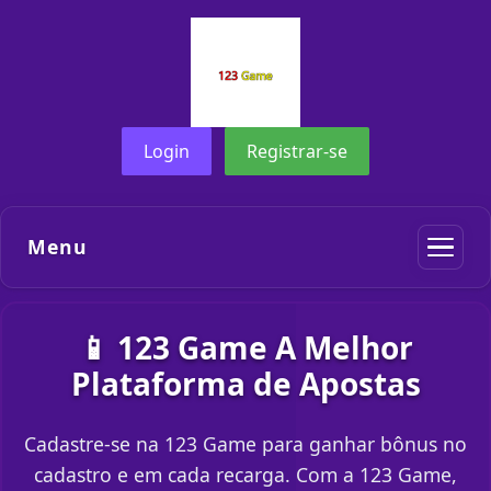
Login
Registrar-se
Menu
📱 123 Game A Melhor
Plataforma de Apostas
Cadastre-se na 123 Game para ganhar bônus no
cadastro e em cada recarga. Com a 123 Game,