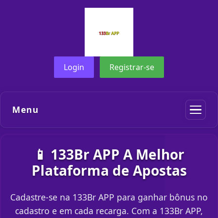
Login
Registrar-se
Menu
📱 133Br APP A Melhor
Plataforma de Apostas
Cadastre-se na 133Br APP para ganhar bônus no
cadastro e em cada recarga. Com a 133Br APP,