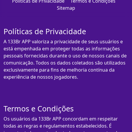
Políticas de Privacidade
Termos e Condições
Sitemap
Políticas de Privacidade
A 133Br APP valoriza a privacidade de seus usuários e
está empenhada em proteger todas as informações
pessoais fornecidas durante o uso de nossos canais de
comunicação. Todos os dados coletados são utilizados
exclusivamente para fins de melhoria contínua da
experiência de nossos jogadores.
Termos e Condições
Os usuários da 133Br APP concordam em respeitar
todas as regras e regulamentos estabelecidos. É