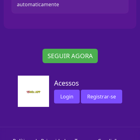
automaticamente
SEGUIR AGORA
Acessos
Login
Registrar-se