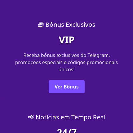
🎁 Bônus Exclusivos
VIP
Receba bônus exclusivos do Telegram,
promoções especiais e códigos promocionais
únicos!
Ver Bônus
📢 Notícias em Tempo Real
24/7