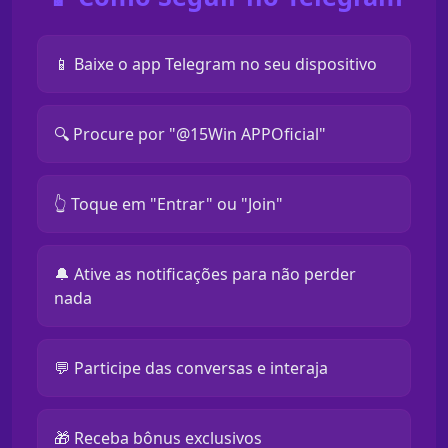
📱 Baixe o app Telegram no seu dispositivo
🔍 Procure por "@15Win APPOficial"
👆 Toque em "Entrar" ou "Join"
🔔 Ative as notificações para não perder
nada
💬 Participe das conversas e interaja
🎁 Receba bônus exclusivos