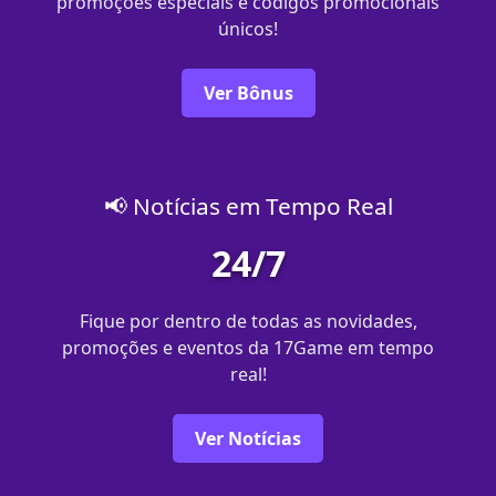
promoções especiais e códigos promocionais
únicos!
Ver Bônus
📢 Notícias em Tempo Real
24/7
Fique por dentro de todas as novidades,
promoções e eventos da 17Game em tempo
real!
Ver Notícias