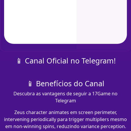
📱 Canal Oficial no Telegram!
📱 Benefícios do Canal
Descubra as vantagens de seguir a 17Game no
Telegram
Zeus character animates em screen perimeter,
intervening periodically para trigger multipliers mesmo
em non-winning spins, reduzindo variance perception.