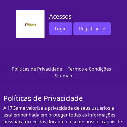
Acessos
Login
Registrar-se
Políticas de Privacidade
Termos e Condições
Sitemap
Políticas de Privacidade
A 17Game valoriza a privacidade de seus usuários e
está empenhada em proteger todas as informações
pessoais fornecidas durante o uso de nossos canais de