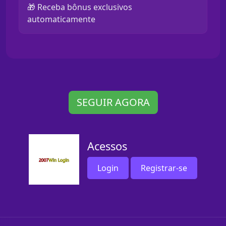
🎁 Receba bônus exclusivos
automaticamente
SEGUIR AGORA
Acessos
Login
Registrar-se