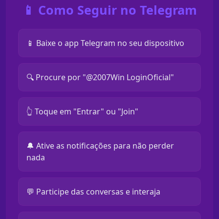
📱 Como Seguir no Telegram
📱 Baixe o app Telegram no seu dispositivo
🔍 Procure por "@2007Win LoginOficial"
👆 Toque em "Entrar" ou "Join"
🔔 Ative as notificações para não perder
nada
💬 Participe das conversas e interaja