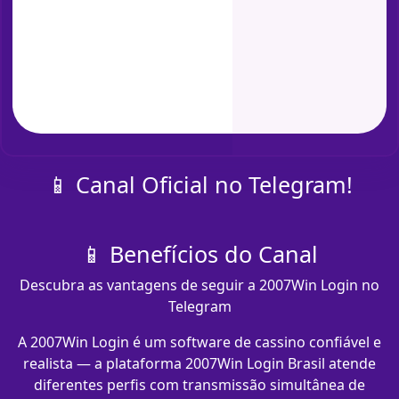
📱 Canal Oficial no Telegram!
📱 Benefícios do Canal
Descubra as vantagens de seguir a 2007Win Login no
Telegram
A 2007Win Login é um software de cassino confiável e
realista — a plataforma 2007Win Login Brasil atende
diferentes perfis com transmissão simultânea de