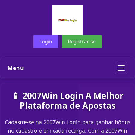
Login
Registrar-se
Menu
📱 2007Win Login A Melhor
Plataforma de Apostas
Cadastre-se na 2007Win Login para ganhar bônus
no cadastro e em cada recarga. Com a 2007Win