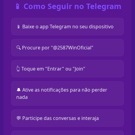
📱 Como Seguir no Telegram
📱 Baixe o app Telegram no seu dispositivo
🔍 Procure por "@2587WinOficial"
👆 Toque em "Entrar" ou "Join"
🔔 Ative as notificações para não perder
nada
💬 Participe das conversas e interaja