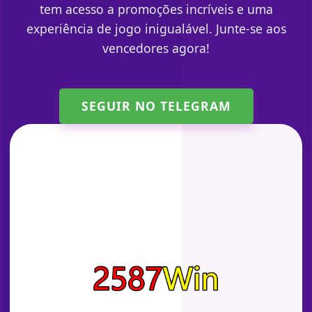
tem acesso a promoções incríveis e uma
experiência de jogo inigualável. Junte-se aos
vencedores agora!
SEGUIR NO TELEGRAM