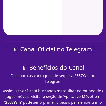
📱 Canal Oficial no Telegram!
📱 Benefícios do Canal
Descubra as vantagens de seguir a 2587Win no
Telegram
Assim, se você está buscando mergulhar no mundo dos
jogos móveis, visitar a seção de 'Aplicativo Móvel' em
'
2587Win
' pode ser o primeiro passo para encontrar o