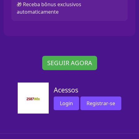
🎁 Receba bônus exclusivos
automaticamente
SEGUIR AGORA
Acessos
Login
Registrar-se