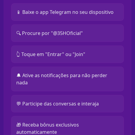
📱 Baixe o app Telegram no seu dispositivo
🔍 Procure por "@35HOficial"
👆 Toque em "Entrar" ou "Join"
🔔 Ative as notificações para não perder
nada
💬 Participe das conversas e interaja
🎁 Receba bônus exclusivos
automaticamente