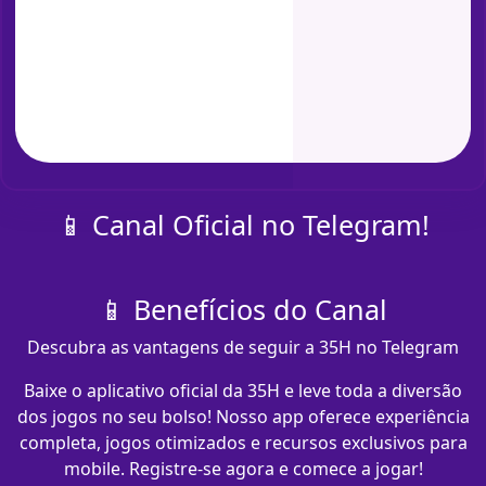
📱 Canal Oficial no Telegram!
📱 Benefícios do Canal
Descubra as vantagens de seguir a 35H no Telegram
Baixe o aplicativo oficial da 35H e leve toda a diversão
dos jogos no seu bolso! Nosso app oferece experiência
completa, jogos otimizados e recursos exclusivos para
mobile. Registre-se agora e comece a jogar!