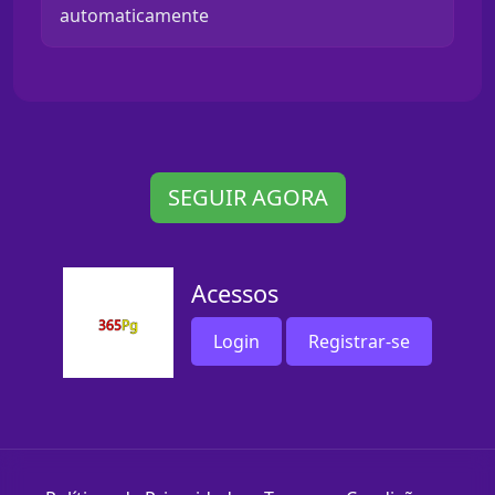
automaticamente
SEGUIR AGORA
Acessos
Login
Registrar-se