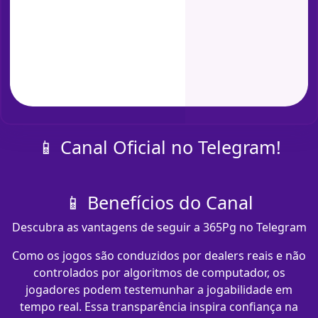
📱 Canal Oficial no Telegram!
📱 Benefícios do Canal
Descubra as vantagens de seguir a 365Pg no Telegram
Como os jogos são conduzidos por dealers reais e não
controlados por algoritmos de computador, os
jogadores podem testemunhar a jogabilidade em
tempo real. Essa transparência inspira confiança na