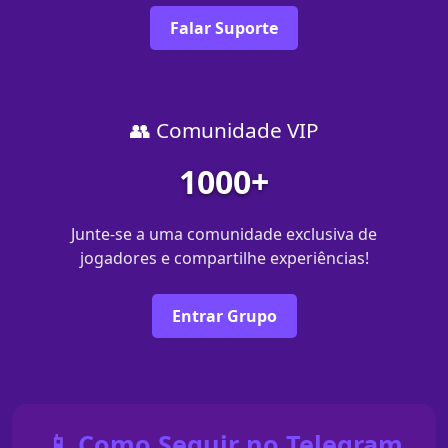
Falar Suporte
👥 Comunidade VIP
1000+
Junte-se a uma comunidade exclusiva de
jogadores e compartilhe experiências!
Entrar Grupo
📱 Como Seguir no Telegram