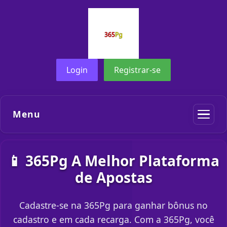
Login
Registrar-se
Menu
📱 365Pg A Melhor Plataforma
de Apostas
Cadastre-se na 365Pg para ganhar bônus no
cadastro e em cada recarga. Com a 365Pg, você