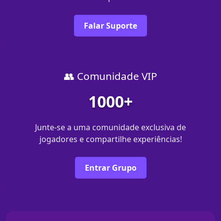
Falar Suporte
👥 Comunidade VIP
1000+
Junte-se a uma comunidade exclusiva de
jogadores e compartilhe experiências!
Entrar Grupo