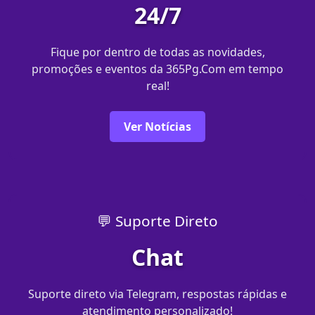
24/7
Fique por dentro de todas as novidades,
promoções e eventos da 365Pg.Com em tempo
real!
Ver Notícias
💬 Suporte Direto
Chat
Suporte direto via Telegram, respostas rápidas e
atendimento personalizado!