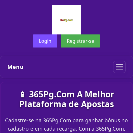
Login
Registrar-se
Menu
📱 365Pg.Com A Melhor
Plataforma de Apostas
Cadastre-se na 365Pg.Com para ganhar bônus no
cadastro e em cada recarga. Com a 365Pg.Com,