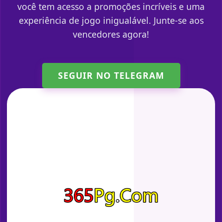
você tem acesso a promoções incríveis e uma
experiência de jogo inigualável. Junte-se aos
vencedores agora!
SEGUIR NO TELEGRAM