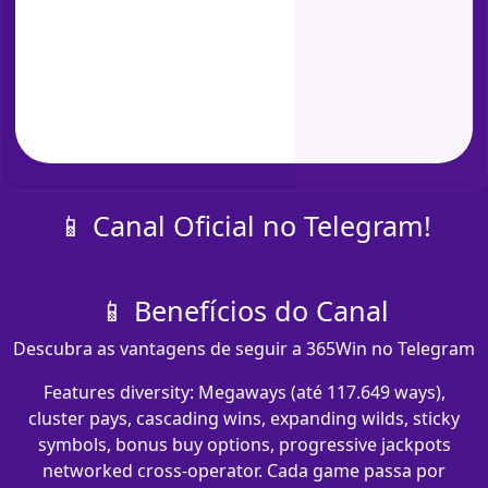
📱 Canal Oficial no Telegram!
📱 Benefícios do Canal
Descubra as vantagens de seguir a 365Win no Telegram
Features diversity: Megaways (até 117.649 ways),
cluster pays, cascading wins, expanding wilds, sticky
symbols, bonus buy options, progressive jackpots
networked cross-operator. Cada game passa por