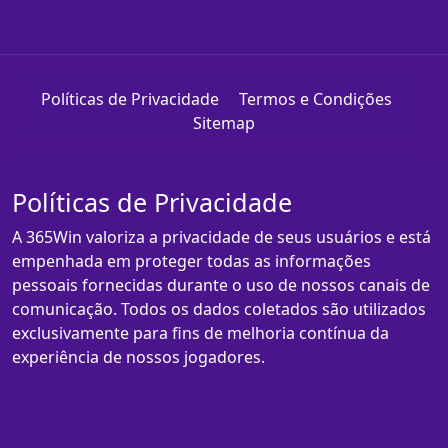
Políticas de Privacidade
Termos e Condições
Sitemap
Políticas de Privacidade
A 365Win valoriza a privacidade de seus usuários e está
empenhada em proteger todas as informações
pessoais fornecidas durante o uso de nossos canais de
comunicação. Todos os dados coletados são utilizados
exclusivamente para fins de melhoria contínua da
experiência de nossos jogadores.