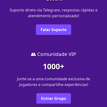
Suporte direto via Telegram, respostas rápidas e
atendimento personalizado!
Falar Suporte
👥 Comunidade VIP
1000+
Junte-se a uma comunidade exclusiva de
jogadores e compartilhe experiências!
Entrar Grupo