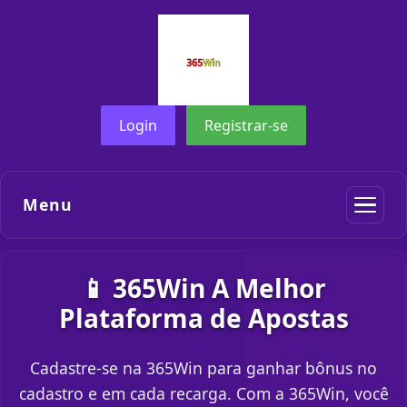
Login
Registrar-se
Menu
📱 365Win A Melhor
Plataforma de Apostas
Cadastre-se na 365Win para ganhar bônus no
cadastro e em cada recarga. Com a 365Win, você