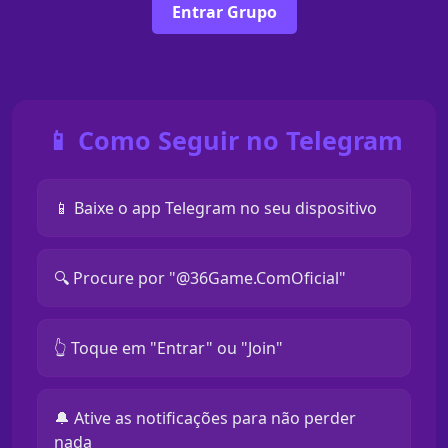
Entrar Grupo
📱 Como Seguir no Telegram
📱 Baixe o app Telegram no seu dispositivo
🔍 Procure por "@36Game.ComOficial"
👆 Toque em "Entrar" ou "Join"
🔔 Ative as notificações para não perder
nada