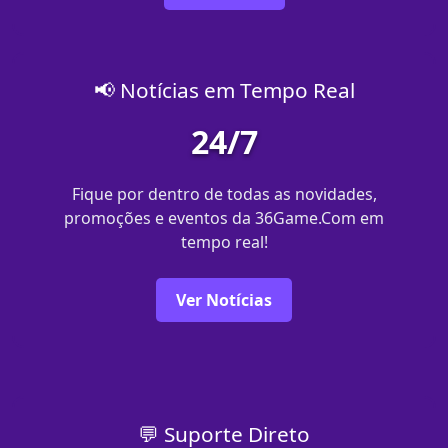
📢 Notícias em Tempo Real
24/7
Fique por dentro de todas as novidades,
promoções e eventos da 36Game.Com em
tempo real!
Ver Notícias
💬 Suporte Direto