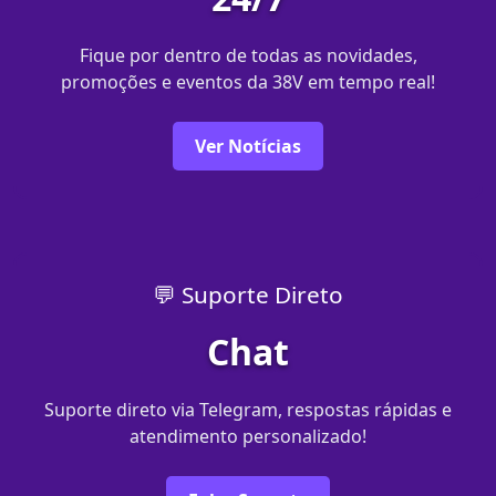
Fique por dentro de todas as novidades,
promoções e eventos da 38V em tempo real!
Ver Notícias
💬 Suporte Direto
Chat
Suporte direto via Telegram, respostas rápidas e
atendimento personalizado!