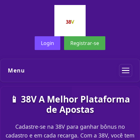
Login
Registrar-se
Menu
📱 38V A Melhor Plataforma
de Apostas
Cadastre-se na 38V para ganhar bônus no
cadastro e em cada recarga. Com a 38V, você tem