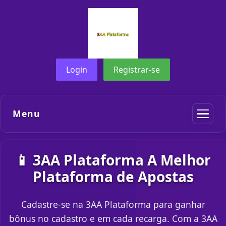
Login
Registrar-se
Menu
📱 3AA Plataforma A Melhor
Plataforma de Apostas
Cadastre-se na 3AA Plataforma para ganhar
bônus no cadastro e em cada recarga. Com a 3AA