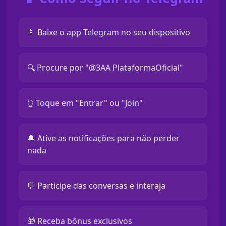
📱 Baixe o app Telegram no seu dispositivo
🔍 Procure por "@3AA PlataformaOficial"
👆 Toque em "Entrar" ou "Join"
🔔 Ative as notificações para não perder
nada
💬 Participe das conversas e interaja
🎁 Receba bônus exclusivos