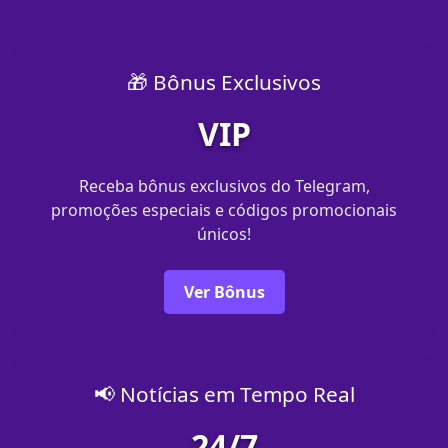
🎁 Bônus Exclusivos
VIP
Receba bônus exclusivos do Telegram,
promoções especiais e códigos promocionais
únicos!
Ver Bônus
📢 Notícias em Tempo Real
24/7