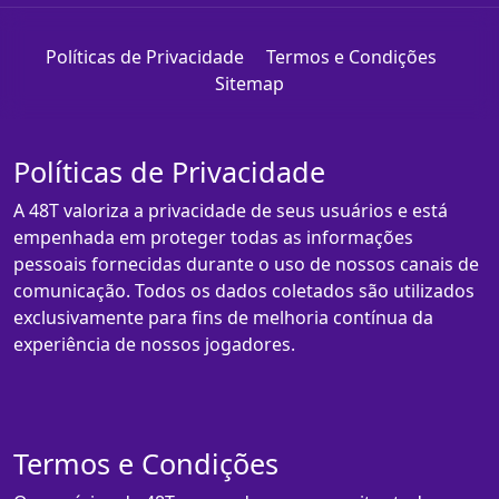
Políticas de Privacidade
Termos e Condições
Sitemap
Políticas de Privacidade
A 48T valoriza a privacidade de seus usuários e está
empenhada em proteger todas as informações
pessoais fornecidas durante o uso de nossos canais de
comunicação. Todos os dados coletados são utilizados
exclusivamente para fins de melhoria contínua da
experiência de nossos jogadores.
Termos e Condições