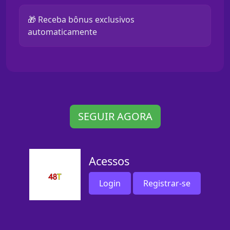
🎁 Receba bônus exclusivos
automaticamente
SEGUIR AGORA
Acessos
Login
Registrar-se