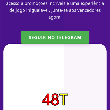
acesso a promoções incríveis e uma experiência
de jogo inigualável. Junte-se aos vencedores
agora!
SEGUIR NO TELEGRAM