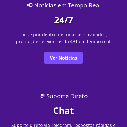
📢 Notícias em Tempo Real
24/7
Fique por dentro de todas as novidades,
promoções e eventos da 48T em tempo real!
Ver Notícias
💬 Suporte Direto
Chat
Suporte direto via Telegram, respostas rápidas e