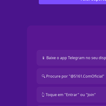
📱 Baixe o app Telegram no seu disp
🔍 Procure por "@5161.ComOficial"
👆 Toque em "Entrar" ou "Join"