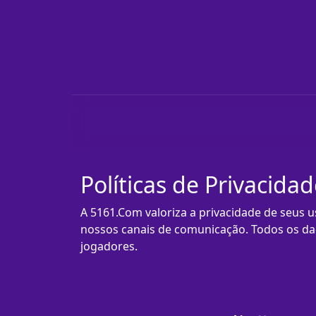
Políticas de Privacida
A 5161.Com valoriza a privacidade de seus 
nossos canais de comunicação. Todos os dad
jogadores.