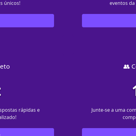
s únicos!
eventos da
reto
👥 
t
espostas rápidas e
Junte-se a uma com
lizado!
compa
e