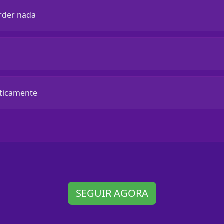
erder nada
a
aticamente
SEGUIR AGORA