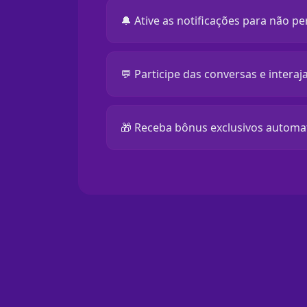
🔔 Ative as notificações para não p
💬 Participe das conversas e interaj
🎁 Receba bônus exclusivos autom