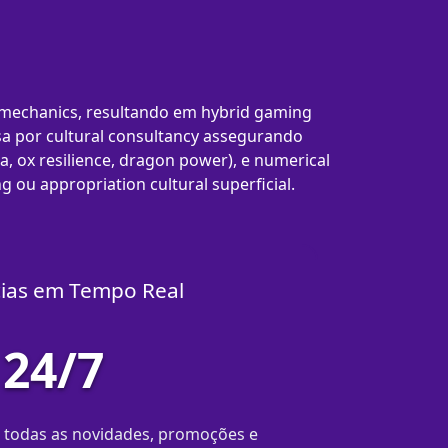
t mechanics, resultando em hybrid gaming
ssa por cultural consultancy assegurando
ça, ox resilience, dragon power), e numerical
 ou appropriation cultural superficial.
cias em Tempo Real
24/7
e todas as novidades, promoções e