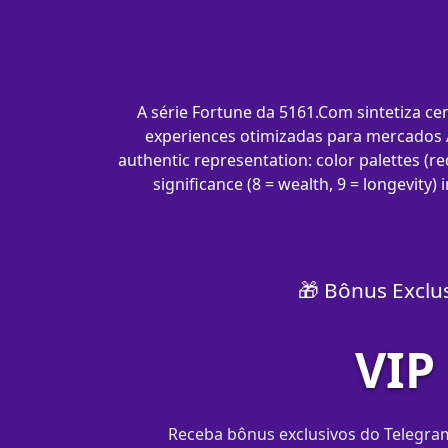
A série Fortune da 5161.Com sintetiza c
experiences otimizadas para mercados AP
authentic representation: color palettes (re
significance (8 = wealth, 9 = longevit
🎁 Bônus Exclu
VIP
Receba bônus exclusivos do Telegra