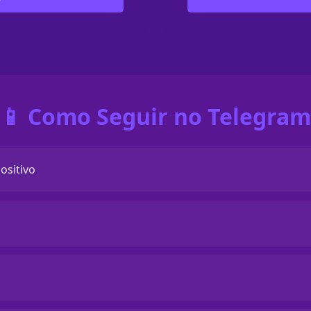
📱 Como Seguir no Telegram
ositivo