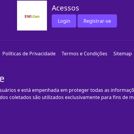
Acessos
Login
Registrar-se
Políticas de Privacidade
Termos e Condições
Sitemap
de
usuários e está empenhada em proteger todas as informaçõ
os coletados são utilizados exclusivamente para fins de m