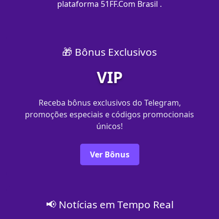
plataforma 51FF.Com Brasil .
🎁 Bônus Exclusivos
VIP
Receba bônus exclusivos do Telegram,
promoções especiais e códigos promocionais
únicos!
Ver Bônus
📢 Notícias em Tempo Real