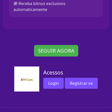
🎁 Receba bônus exclusivos
automaticamente
SEGUIR AGORA
Acessos
Login
Registrar-se