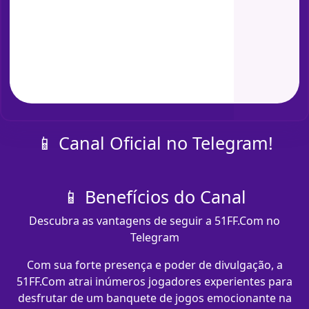
📱 Canal Oficial no Telegram!
📱 Benefícios do Canal
Descubra as vantagens de seguir a 51FF.Com no
Telegram
Com sua forte presença e poder de divulgação, a
51FF.Com atrai inúmeros jogadores experientes para
desfrutar de um banquete de jogos emocionante na