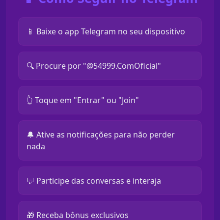
📱 Baixe o app Telegram no seu dispositivo
🔍 Procure por "@54999.ComOficial"
👆 Toque em "Entrar" ou "Join"
🔔 Ative as notificações para não perder
nada
💬 Participe das conversas e interaja
🎁 Receba bônus exclusivos