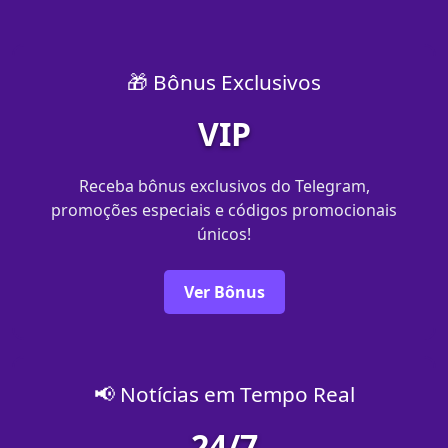
🎁 Bônus Exclusivos
VIP
Receba bônus exclusivos do Telegram,
promoções especiais e códigos promocionais
únicos!
Ver Bônus
📢 Notícias em Tempo Real
24/7