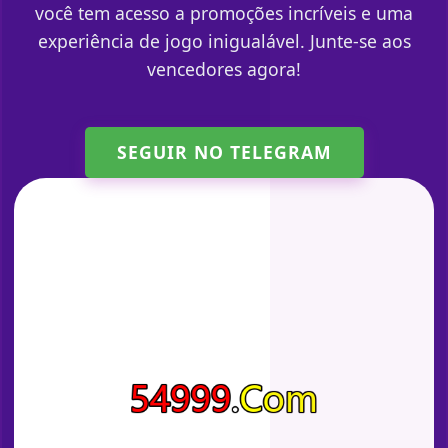
você tem acesso a promoções incríveis e uma
experiência de jogo inigualável. Junte-se aos
vencedores agora!
SEGUIR NO TELEGRAM