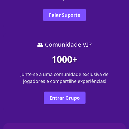
Falar Suporte
👥 Comunidade VIP
1000+
Junte-se a uma comunidade exclusiva de
jogadores e compartilhe experiências!
Entrar Grupo