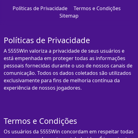
Políticas de Privacidade
Termos e Condições
Sitemap
Políticas de Privacidade
A 5555Win valoriza a privacidade de seus usuários e
está empenhada em proteger todas as informações
pessoais fornecidas durante o uso de nossos canais de
comunicação. Todos os dados coletados são utilizados
exclusivamente para fins de melhoria contínua da
experiência de nossos jogadores.
Termos e Condições
Os usuários da 5555Win concordam em respeitar todas