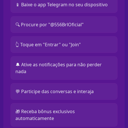
📱 Baixe o app Telegram no seu dispositivo
🔍 Procure por "@556BrlOficial"
👆 Toque em "Entrar" ou "Join"
🔔 Ative as notificações para não perder
nada
💬 Participe das conversas e interaja
🎁 Receba bônus exclusivos
automaticamente