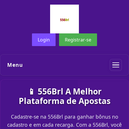
Login
Registrar-se
Menu
📱 556Brl A Melhor
Plataforma de Apostas
Cadastre-se na 556Brl para ganhar bônus no
cadastro e em cada recarga. Com a 556Brl, você