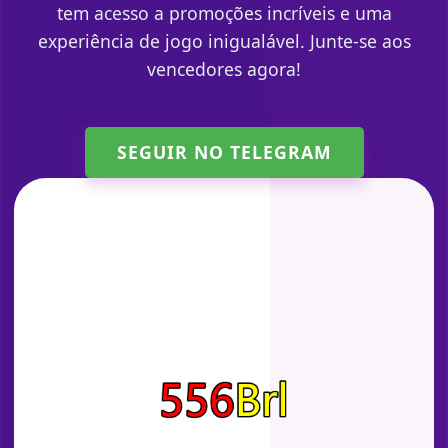
tem acesso a promoções incríveis e uma
experiência de jogo inigualável. Junte-se aos
vencedores agora!
SEGUIR NO TELEGRAM