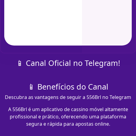
📱 Canal Oficial no Telegram!
📱 Benefícios do Canal
Descubra as vantagens de seguir a 556Brl no Telegram
A 556Brl é um aplicativo de cassino móvel altamente
profissional e prático, oferecendo uma plataforma
segura e rápida para apostas online.