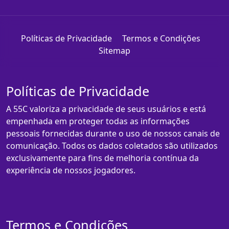
Políticas de Privacidade
Termos e Condições
Sitemap
Políticas de Privacidade
A 55C valoriza a privacidade de seus usuários e está
empenhada em proteger todas as informações
pessoais fornecidas durante o uso de nossos canais de
comunicação. Todos os dados coletados são utilizados
exclusivamente para fins de melhoria contínua da
experiência de nossos jogadores.
Termos e Condições