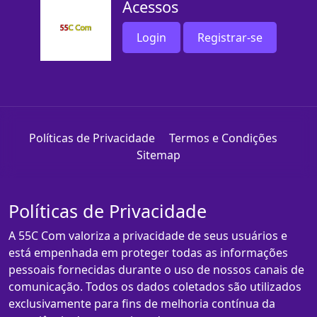
Acessos
Login
Registrar-se
Políticas de Privacidade
Termos e Condições
Sitemap
Políticas de Privacidade
A 55C Com valoriza a privacidade de seus usuários e
está empenhada em proteger todas as informações
pessoais fornecidas durante o uso de nossos canais de
comunicação. Todos os dados coletados são utilizados
exclusivamente para fins de melhoria contínua da