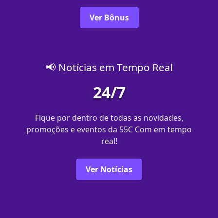
Ver Bônus
📢 Notícias em Tempo Real
24/7
Fique por dentro de todas as novidades,
promoções e eventos da 55C Com em tempo
real!
Ver Notícias