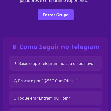
jogadores e compartilhe experiências!
Entrar Grupo
📱 Como Seguir no Telegram
📱 Baixe o app Telegram no seu dispositivo
🔍 Procure por "@55C ComOficial"
👆 Toque em "Entrar" ou "Join"