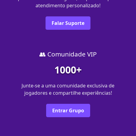
atendimento personalizado!
Falar Suporte
👥 Comunidade VIP
1000+
Junte-se a uma comunidade exclusiva de
jogadores e compartilhe experiências!
Entrar Grupo