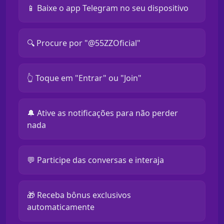
📱 Baixe o app Telegram no seu dispositivo
🔍 Procure por "@55ZZOficial"
👆 Toque em "Entrar" ou "Join"
🔔 Ative as notificações para não perder
nada
💬 Participe das conversas e interaja
🎁 Receba bônus exclusivos
automaticamente