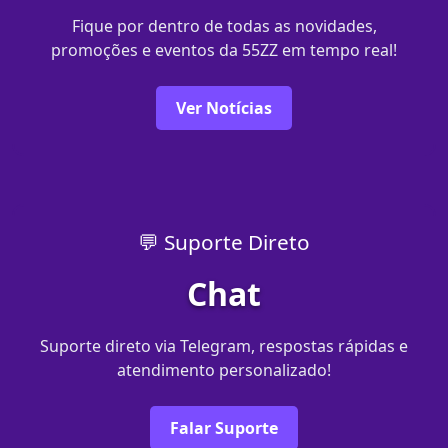
Fique por dentro de todas as novidades,
promoções e eventos da 55ZZ em tempo real!
Ver Notícias
💬 Suporte Direto
Chat
Suporte direto via Telegram, respostas rápidas e
atendimento personalizado!
Falar Suporte