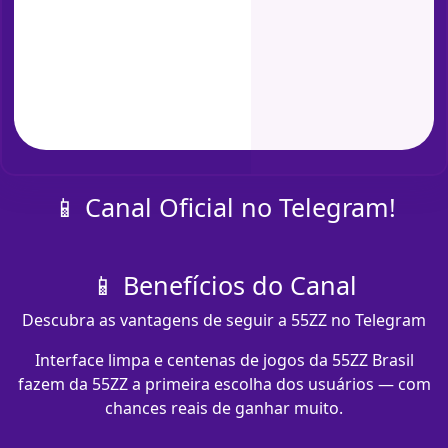
📱 Canal Oficial no Telegram!
📱 Benefícios do Canal
Descubra as vantagens de seguir a 55ZZ no Telegram
Interface limpa e centenas de jogos da 55ZZ Brasil
fazem da 55ZZ a primeira escolha dos usuários — com
chances reais de ganhar muito.