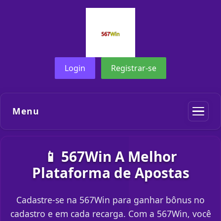
Login
Registrar-se
Menu
📱 567Win A Melhor
Plataforma de Apostas
Cadastre-se na 567Win para ganhar bônus no
cadastro e em cada recarga. Com a 567Win, você