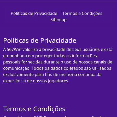
Políticas de Privacidade
Termos e Condições
Sitemap
Políticas de Privacidade
A 567Win valoriza a privacidade de seus usuários e está
empenhada em proteger todas as informações
pessoais fornecidas durante o uso de nossos canais de
comunicação. Todos os dados coletados são utilizados
exclusivamente para fins de melhoria contínua da
experiência de nossos jogadores.
Termos e Condições