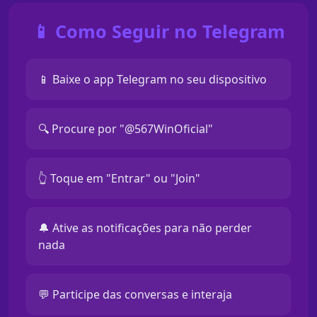
📱 Como Seguir no Telegram
📱 Baixe o app Telegram no seu dispositivo
🔍 Procure por "@567WinOficial"
👆 Toque em "Entrar" ou "Join"
🔔 Ative as notificações para não perder
nada
💬 Participe das conversas e interaja