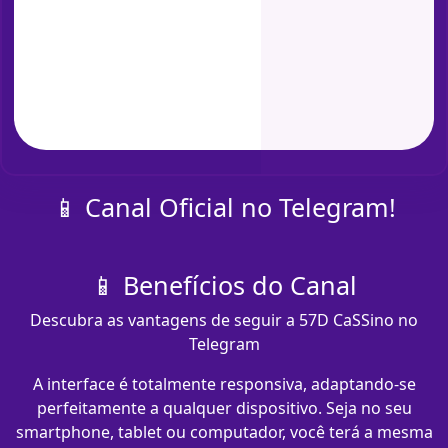
📱 Canal Oficial no Telegram!
📱 Benefícios do Canal
Descubra as vantagens de seguir a 57D CaSSino no
Telegram
A interface é totalmente responsiva, adaptando-se
perfeitamente a qualquer dispositivo. Seja no seu
smartphone, tablet ou computador, você terá a mesma