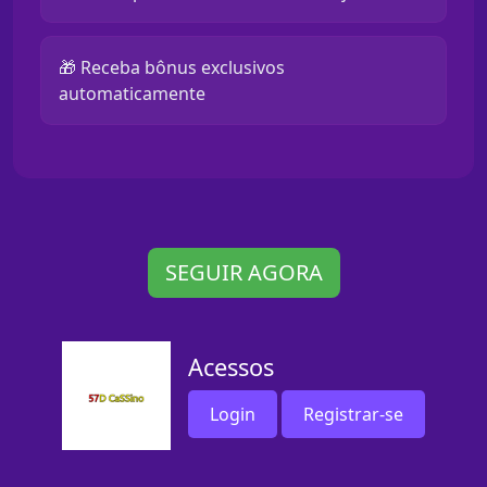
🎁 Receba bônus exclusivos
automaticamente
SEGUIR AGORA
Acessos
Login
Registrar-se