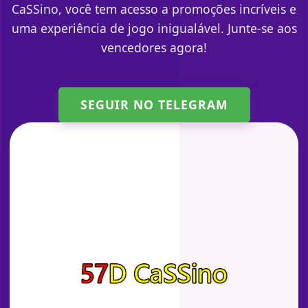
CaSSino, você tem acesso a promoções incríveis e
uma experiência de jogo inigualável. Junte-se aos
vencedores agora!
SEGUIR NO TELEGRAM