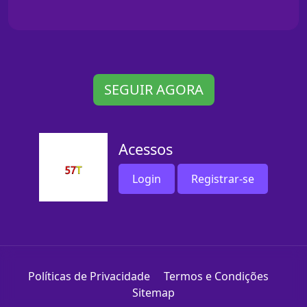
SEGUIR AGORA
Acessos
Login
Registrar-se
Políticas de Privacidade
Termos e Condições
Sitemap