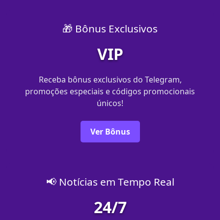
🎁 Bônus Exclusivos
VIP
Receba bônus exclusivos do Telegram,
promoções especiais e códigos promocionais
únicos!
Ver Bônus
📢 Notícias em Tempo Real
24/7