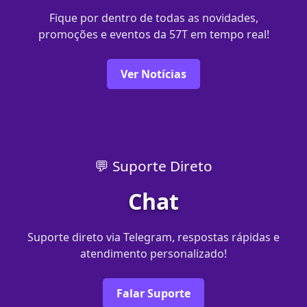
Fique por dentro de todas as novidades,
promoções e eventos da 57T em tempo real!
Ver Notícias
💬 Suporte Direto
Chat
Suporte direto via Telegram, respostas rápidas e
atendimento personalizado!
Falar Suporte