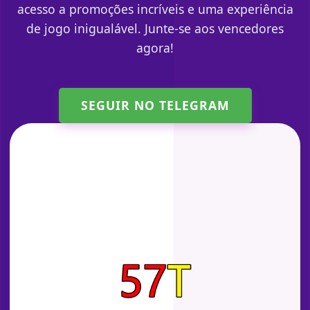
acesso a promoções incríveis e uma experiência
de jogo inigualável. Junte-se aos vencedores
agora!
SEGUIR NO TELEGRAM