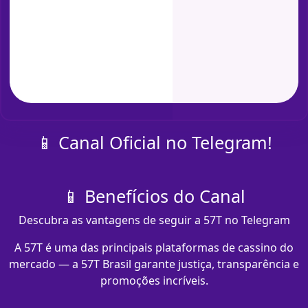
📱 Canal Oficial no Telegram!
📱 Benefícios do Canal
Descubra as vantagens de seguir a 57T no Telegram
A 57T é uma das principais plataformas de cassino do
mercado — a 57T Brasil garante justiça, transparência e
promoções incríveis.