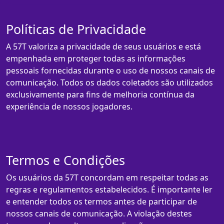
Políticas de Privacidade
A 57T valoriza a privacidade de seus usuários e está
empenhada em proteger todas as informações
pessoais fornecidas durante o uso de nossos canais de
comunicação. Todos os dados coletados são utilizados
exclusivamente para fins de melhoria contínua da
experiência de nossos jogadores.
Termos e Condições
Os usuários da 57T concordam em respeitar todas as
regras e regulamentos estabelecidos. É importante ler
e entender todos os termos antes de participar de
nossos canais de comunicação. A violação destes