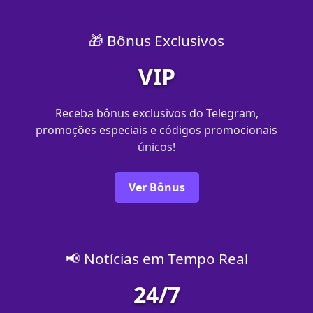
🎁 Bônus Exclusivos
VIP
Receba bônus exclusivos do Telegram,
promoções especiais e códigos promocionais
únicos!
Ver Bônus
📢 Notícias em Tempo Real
24/7