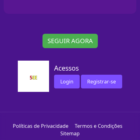
SEGUIR AGORA
Acessos
Login
Registrar-se
Políticas de Privacidade
Termos e Condições
Sitemap