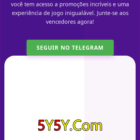
você tem acesso a promoções incríveis e uma
experiência de jogo inigualável. Junte-se aos
vencedores agora!
SEGUIR NO TELEGRAM