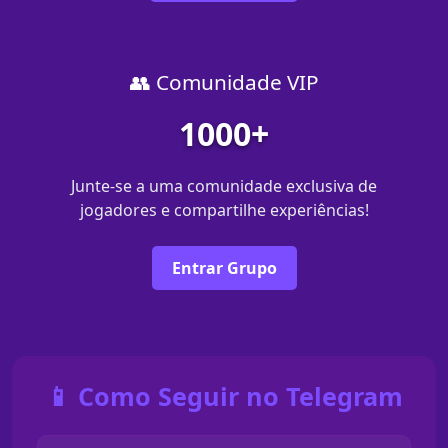
👥 Comunidade VIP
1000+
Junte-se a uma comunidade exclusiva de
jogadores e compartilhe experiências!
Entrar Grupo
📱 Como Seguir no Telegram