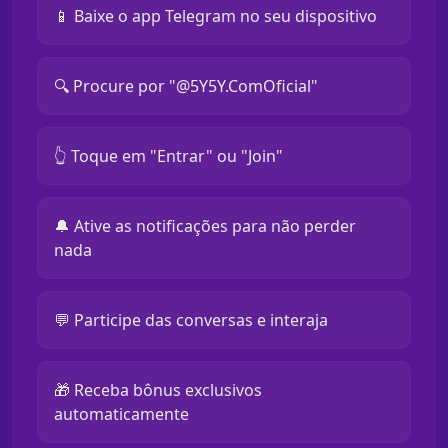
📱 Baixe o app Telegram no seu dispositivo
🔍 Procure por "@5Y5Y.ComOficial"
👆 Toque em "Entrar" ou "Join"
🔔 Ative as notificações para não perder
nada
💬 Participe das conversas e interaja
🎁 Receba bônus exclusivos
automaticamente