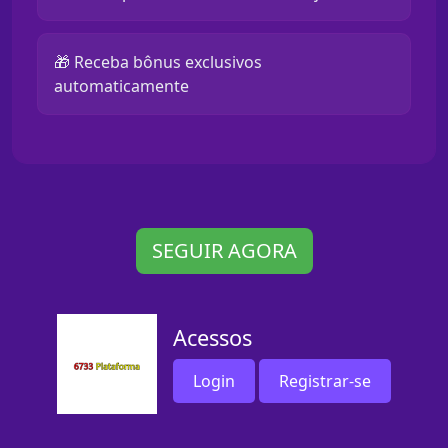
🎁 Receba bônus exclusivos
automaticamente
SEGUIR AGORA
Acessos
Login
Registrar-se