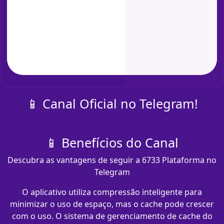
📱 Canal Oficial no Telegram!
📱 Benefícios do Canal
Descubra as vantagens de seguir a 6733 Plataforma no
Telegram
O aplicativo utiliza compressão inteligente para
minimizar o uso de espaço, mas o cache pode crescer
com o uso. O sistema de gerenciamento de cache do