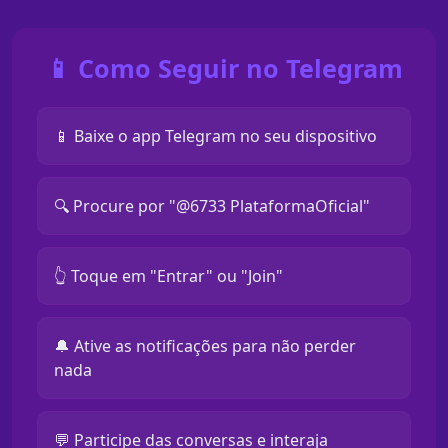
📱 Como Seguir no Telegram
📱 Baixe o app Telegram no seu dispositivo
🔍 Procure por "@6733 PlataformaOficial"
👆 Toque em "Entrar" ou "Join"
🔔 Ative as notificações para não perder
nada
💬 Participe das conversas e interaja