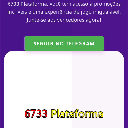
6733 Plataforma, você tem acesso a promoções
incríveis e uma experiência de jogo inigualável.
Junte-se aos vencedores agora!
SEGUIR NO TELEGRAM