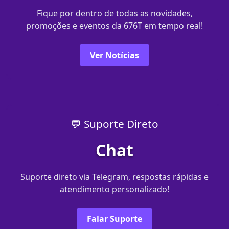
Fique por dentro de todas as novidades,
promoções e eventos da 676T em tempo real!
Ver Notícias
💬 Suporte Direto
Chat
Suporte direto via Telegram, respostas rápidas e
atendimento personalizado!
Falar Suporte