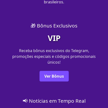
brasileiros.
🎁 Bônus Exclusivos
VIP
Receba bônus exclusivos do Telegram,
promoções especiais e códigos promocionais
únicos!
Ver Bônus
📢 Notícias em Tempo Real