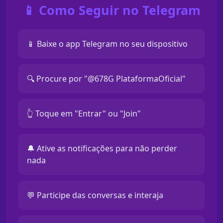
📱 Como Seguir no Telegram
📱 Baixe o app Telegram no seu dispositivo
🔍 Procure por "@678G PlataformaOficial"
👆 Toque em "Entrar" ou "Join"
🔔 Ative as notificações para não perder
nada
💬 Participe das conversas e interaja