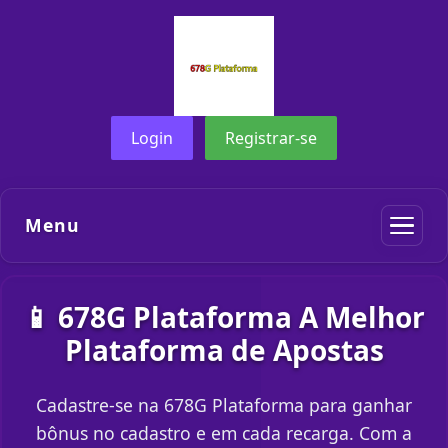
Login
Registrar-se
Menu
📱 678G Plataforma A Melhor
Plataforma de Apostas
Cadastre-se na 678G Plataforma para ganhar
bônus no cadastro e em cada recarga. Com a