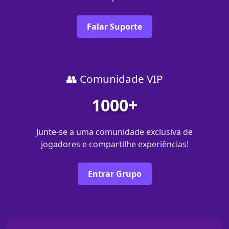
Falar Suporte
👥 Comunidade VIP
1000+
Junte-se a uma comunidade exclusiva de
jogadores e compartilhe experiências!
Entrar Grupo