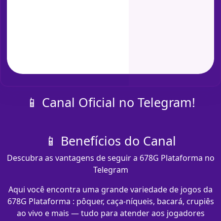
📱 Canal Oficial no Telegram!
📱 Benefícios do Canal
Descubra as vantagens de seguir a 678G Plataforma no
Telegram
Aqui você encontra uma grande variedade de jogos da
678G Plataforma : pôquer, caça-níqueis, bacará, crupiês
ao vivo e mais — tudo para atender aos jogadores