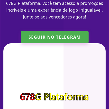
678G Plataforma, você tem acesso a promoções
incríveis e uma experiência de jogo inigualável.
Junte-se aos vencedores agora!
SEGUIR NO TELEGRAM