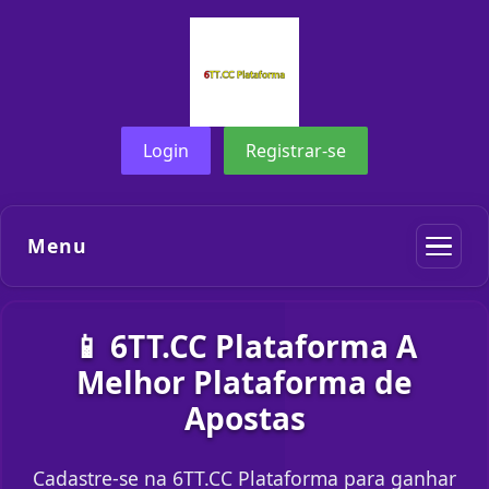
Login
Registrar-se
Menu
📱 6TT.CC Plataforma A
Melhor Plataforma de
Apostas
Cadastre-se na 6TT.CC Plataforma para ganhar