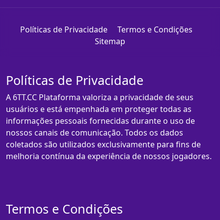
Políticas de Privacidade
Termos e Condições
Sitemap
Políticas de Privacidade
A 6TT.CC Plataforma valoriza a privacidade de seus
usuários e está empenhada em proteger todas as
informações pessoais fornecidas durante o uso de
nossos canais de comunicação. Todos os dados
coletados são utilizados exclusivamente para fins de
melhoria contínua da experiência de nossos jogadores.
Termos e Condições