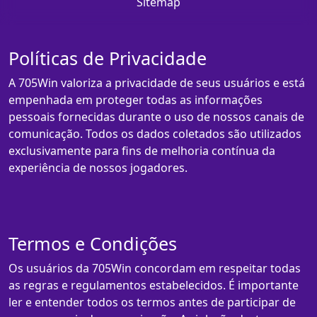
Sitemap
Políticas de Privacidade
A 705Win valoriza a privacidade de seus usuários e está
empenhada em proteger todas as informações
pessoais fornecidas durante o uso de nossos canais de
comunicação. Todos os dados coletados são utilizados
exclusivamente para fins de melhoria contínua da
experiência de nossos jogadores.
Termos e Condições
Os usuários da 705Win concordam em respeitar todas
as regras e regulamentos estabelecidos. É importante
ler e entender todos os termos antes de participar de