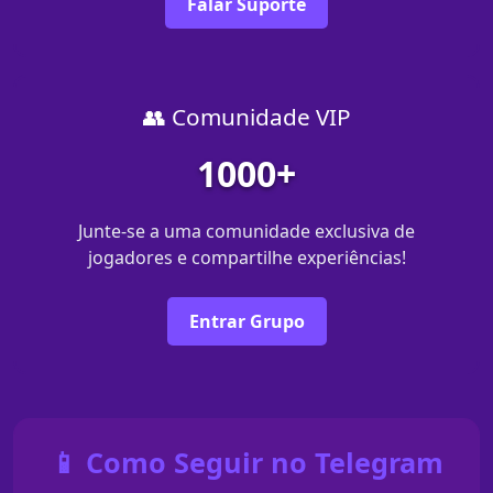
Falar Suporte
👥 Comunidade VIP
1000+
Junte-se a uma comunidade exclusiva de
jogadores e compartilhe experiências!
Entrar Grupo
📱 Como Seguir no Telegram