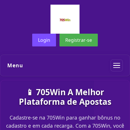
Login
Registrar-se
Menu
📱 705Win A Melhor
Plataforma de Apostas
Cadastre-se na 705Win para ganhar bônus no
cadastro e em cada recarga. Com a 705Win, você