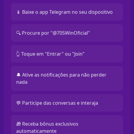
📱 Baixe o app Telegram no seu dispositivo
🔍 Procure por "@705WinOficial"
👆 Toque em "Entrar" ou "Join"
🔔 Ative as notificações para não perder
nada
💬 Participe das conversas e interaja
🎁 Receba bônus exclusivos
automaticamente