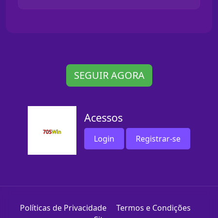
SEGUIR AGORA
Acessos
Login
Registrar-se
Políticas de Privacidade
Termos e Condições