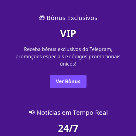
🎁 Bônus Exclusivos
VIP
Receba bônus exclusivos do Telegram,
promoções especiais e códigos promocionais
únicos!
Ver Bônus
📢 Notícias em Tempo Real
24/7