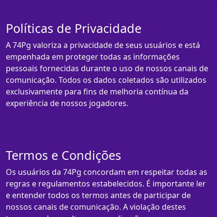
Políticas de Privacidade
A 74Pg valoriza a privacidade de seus usuários e está
empenhada em proteger todas as informações
pessoais fornecidas durante o uso de nossos canais de
comunicação. Todos os dados coletados são utilizados
exclusivamente para fins de melhoria contínua da
experiência de nossos jogadores.
Termos e Condições
Os usuários da 74Pg concordam em respeitar todas as
regras e regulamentos estabelecidos. É importante ler
e entender todos os termos antes de participar de
nossos canais de comunicação. A violação destes