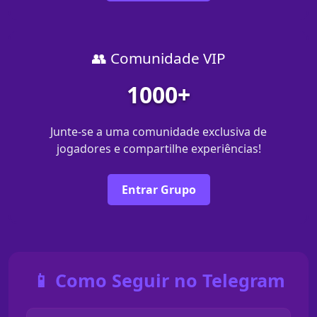
👥 Comunidade VIP
1000+
Junte-se a uma comunidade exclusiva de
jogadores e compartilhe experiências!
Entrar Grupo
📱 Como Seguir no Telegram