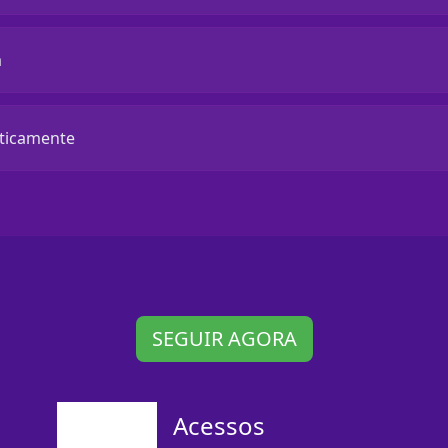
a
aticamente
SEGUIR AGORA
Acessos