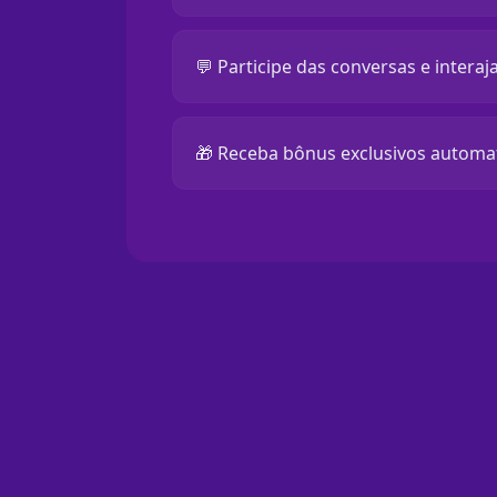
💬 Participe das conversas e interaj
🎁 Receba bônus exclusivos autom