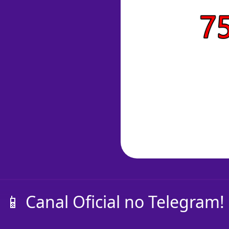
📱 Canal Oficial no Telegram!