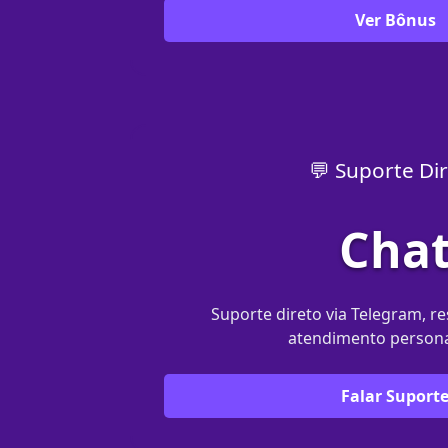
Ver Bônus
💬 Suporte Di
Cha
Suporte direto via Telegram, r
atendimento persona
Falar Suport