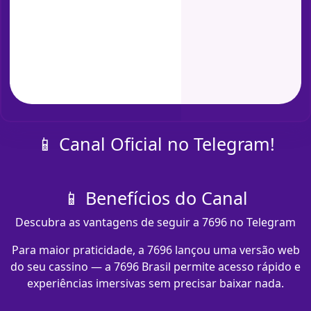
📱 Canal Oficial no Telegram!
📱 Benefícios do Canal
Descubra as vantagens de seguir a 7696 no Telegram
Para maior praticidade, a 7696 lançou uma versão web
do seu cassino — a 7696 Brasil permite acesso rápido e
experiências imersivas sem precisar baixar nada.