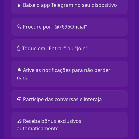
📱 Baixe o app Telegram no seu dispositivo
🔍 Procure por "@7696Oficial"
👆 Toque em "Entrar" ou "Join"
🔔 Ative as notificações para não perder
nada
💬 Participe das conversas e interaja
🎁 Receba bônus exclusivos
automaticamente