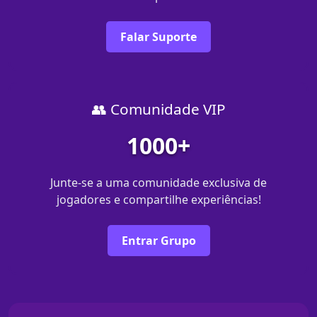
Falar Suporte
👥 Comunidade VIP
1000+
Junte-se a uma comunidade exclusiva de
jogadores e compartilhe experiências!
Entrar Grupo