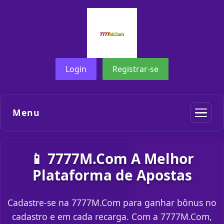
Login
Registrar-se
Menu
📱 7777M.Com A Melhor
Plataforma de Apostas
Cadastre-se na 7777M.Com para ganhar bônus no
cadastro e em cada recarga. Com a 7777M.Com,