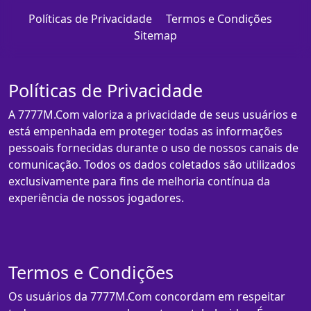
Políticas de Privacidade
Termos e Condições
Sitemap
Políticas de Privacidade
A 7777M.Com valoriza a privacidade de seus usuários e
está empenhada em proteger todas as informações
pessoais fornecidas durante o uso de nossos canais de
comunicação. Todos os dados coletados são utilizados
exclusivamente para fins de melhoria contínua da
experiência de nossos jogadores.
Termos e Condições
Os usuários da 7777M.Com concordam em respeitar