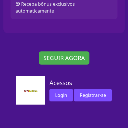
🎁 Receba bônus exclusivos
automaticamente
SEGUIR AGORA
Acessos
Login
Registrar-se