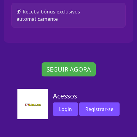
🎁 Receba bônus exclusivos
automaticamente
SEGUIR AGORA
Acessos
Login
Registrar-se