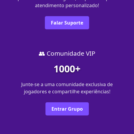
atendimento personalizado!
Falar Suporte
👥 Comunidade VIP
1000+
Junte-se a uma comunidade exclusiva de
jogadores e compartilhe experiências!
Entrar Grupo