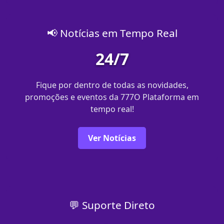
📢 Notícias em Tempo Real
24/7
Fique por dentro de todas as novidades,
promoções e eventos da 777O Plataforma em
tempo real!
Ver Notícias
💬 Suporte Direto