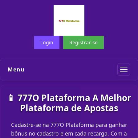
Login
Registrar-se
Menu
📱 777O Plataforma A Melhor
Plataforma de Apostas
Cadastre-se na 777O Plataforma para ganhar
bônus no cadastro e em cada recarga. Com a