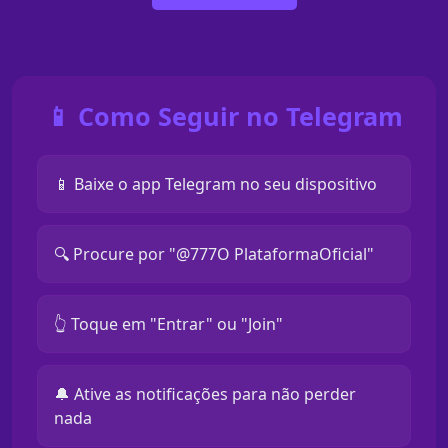
📱 Como Seguir no Telegram
📱 Baixe o app Telegram no seu dispositivo
🔍 Procure por "@777O PlataformaOficial"
👆 Toque em "Entrar" ou "Join"
🔔 Ative as notificações para não perder
nada