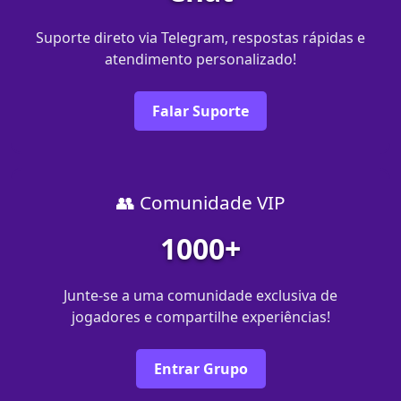
Suporte direto via Telegram, respostas rápidas e
atendimento personalizado!
Falar Suporte
👥 Comunidade VIP
1000+
Junte-se a uma comunidade exclusiva de
jogadores e compartilhe experiências!
Entrar Grupo