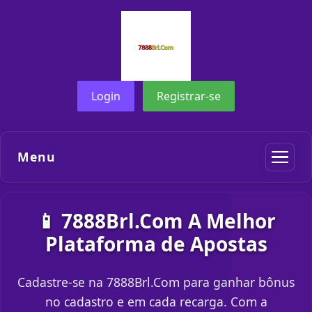
Login
Registrar-se
Menu
📱 7888Brl.Com A Melhor
Plataforma de Apostas
Cadastre-se na 7888Brl.Com para ganhar bônus
no cadastro e em cada recarga. Com a