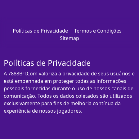
Políticas de Privacidade
Termos e Condições
Sitemap
Políticas de Privacidade
A 7888Brl.Com valoriza a privacidade de seus usuários e
está empenhada em proteger todas as informações
pessoais fornecidas durante o uso de nossos canais de
comunicação. Todos os dados coletados são utilizados
exclusivamente para fins de melhoria contínua da
experiência de nossos jogadores.