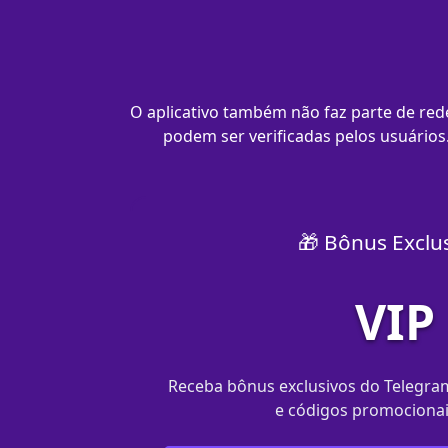
O aplicativo também não faz parte de red
podem ser verificadas pelos usuários
🎁 Bônus Exclu
VIP
Receba bônus exclusivos do Telegra
e códigos promocionai