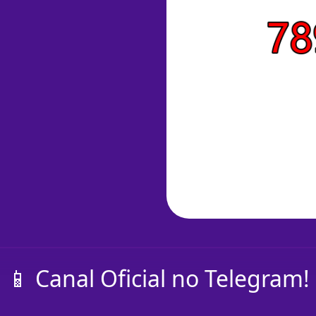
📱 Canal Oficial no Telegram!