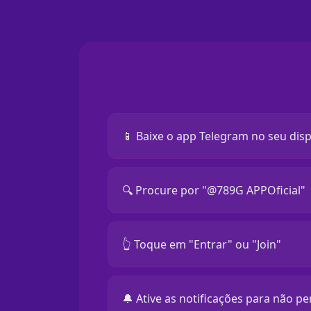
📱 Baixe o app Telegram no seu disp
🔍 Procure por "@789G APPOficial"
👆 Toque em "Entrar" ou "Join"
🔔 Ative as notificações para não p