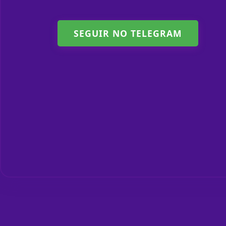
SEGUIR NO TELEGRAM