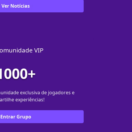
Ver Notícias
Comunidade VIP
1000+
unidade exclusiva de jogadores e
rtilhe experiências!
Entrar Grupo