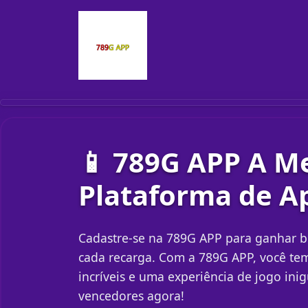
📱 789G APP A M
Plataforma de A
Cadastre-se na 789G APP para ganhar b
cada recarga. Com a 789G APP, você te
incríveis e uma experiência de jogo inig
vencedores agora!