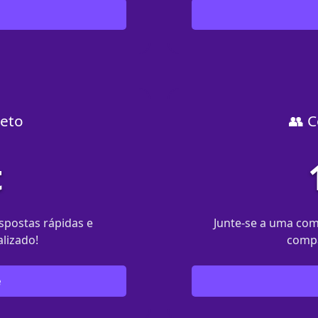
reto
👥 
t
espostas rápidas e
Junte-se a uma com
lizado!
compa
e