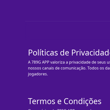
Políticas de Privacida
A 789G APP valoriza a privacidade de seus 
nossos canais de comunicação. Todos os dad
jogadores.
Termos e Condições