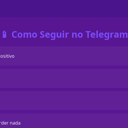
📱 Como Seguir no Telegram
ositivo
erder nada