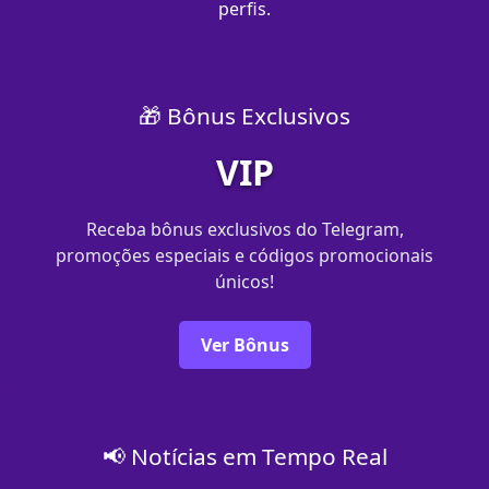
perfis.
🎁 Bônus Exclusivos
VIP
Receba bônus exclusivos do Telegram,
promoções especiais e códigos promocionais
únicos!
Ver Bônus
📢 Notícias em Tempo Real