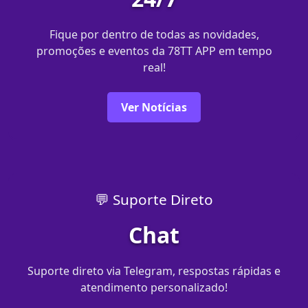
Fique por dentro de todas as novidades,
promoções e eventos da 78TT APP em tempo
real!
Ver Notícias
💬 Suporte Direto
Chat
Suporte direto via Telegram, respostas rápidas e
atendimento personalizado!