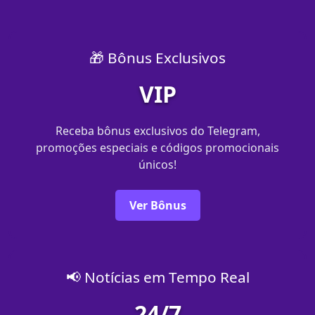
🎁 Bônus Exclusivos
VIP
Receba bônus exclusivos do Telegram,
promoções especiais e códigos promocionais
únicos!
Ver Bônus
📢 Notícias em Tempo Real
24/7