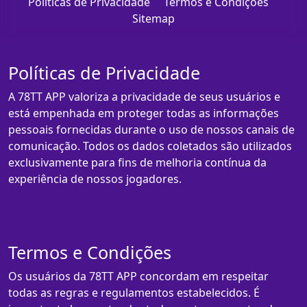
Políticas de Privacidade
Termos e Condições
Sitemap
Políticas de Privacidade
A 78TT APP valoriza a privacidade de seus usuários e
está empenhada em proteger todas as informações
pessoais fornecidas durante o uso de nossos canais de
comunicação. Todos os dados coletados são utilizados
exclusivamente para fins de melhoria contínua da
experiência de nossos jogadores.
Termos e Condições
Os usuários da 78TT APP concordam em respeitar
todas as regras e regulamentos estabelecidos. É