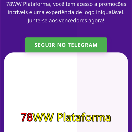
78WW Plataforma, você tem acesso a promoções
incríveis e uma experiência de jogo inigualável.
Junte-se aos vencedores agora!
SEGUIR NO TELEGRAM