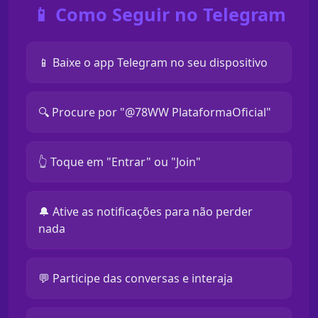
📱 Como Seguir no Telegram
📱 Baixe o app Telegram no seu dispositivo
🔍 Procure por "@78WW PlataformaOficial"
👆 Toque em "Entrar" ou "Join"
🔔 Ative as notificações para não perder
nada
💬 Participe das conversas e interaja