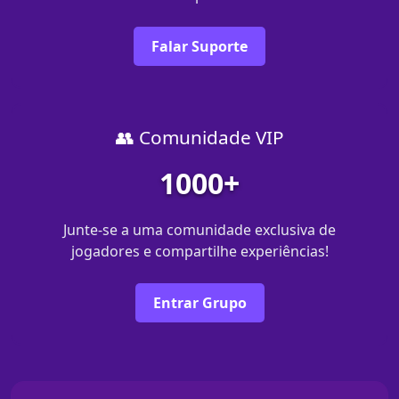
Falar Suporte
👥 Comunidade VIP
1000+
Junte-se a uma comunidade exclusiva de
jogadores e compartilhe experiências!
Entrar Grupo