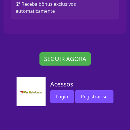
🎁 Receba bônus exclusivos
automaticamente
SEGUIR AGORA
Acessos
Login
Registrar-se