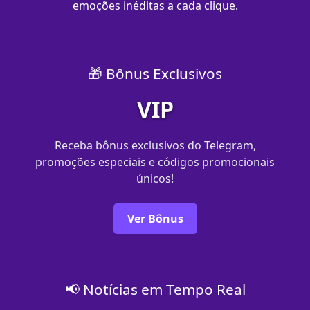
emoções inéditas a cada clique.
🎁 Bônus Exclusivos
VIP
Receba bônus exclusivos do Telegram,
promoções especiais e códigos promocionais
únicos!
Ver Bônus
📢 Notícias em Tempo Real