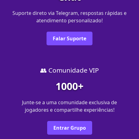
Suporte direto via Telegram, respostas rápidas e
atendimento personalizado!
Falar Suporte
👥 Comunidade VIP
1000+
Junte-se a uma comunidade exclusiva de
jogadores e compartilhe experiências!
Entrar Grupo