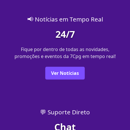
📢 Notícias em Tempo Real
24/7
Fique por dentro de todas as novidades,
promoções e eventos da 7Cpg em tempo real!
Ver Notícias
💬 Suporte Direto
Chat