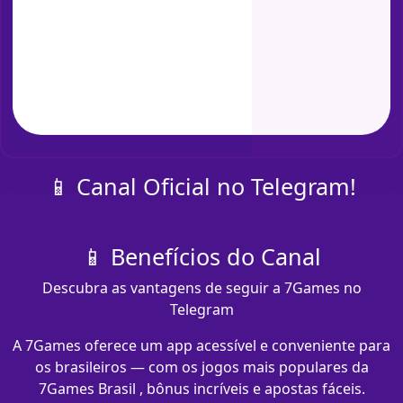
📱 Canal Oficial no Telegram!
📱 Benefícios do Canal
Descubra as vantagens de seguir a 7Games no
Telegram
A 7Games oferece um app acessível e conveniente para
os brasileiros — com os jogos mais populares da
7Games Brasil , bônus incríveis e apostas fáceis.