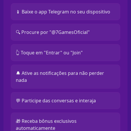
📱 Baixe o app Telegram no seu dispositivo
🔍 Procure por "@7GamesOficial"
👆 Toque em "Entrar" ou "Join"
🔔 Ative as notificações para não perder
nada
💬 Participe das conversas e interaja
🎁 Receba bônus exclusivos
automaticamente